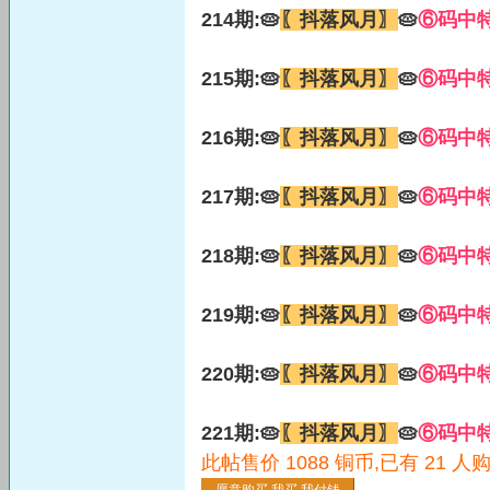
214期:🥧
〖抖落风月〗
🥧
⑥码中
215期:🥧
〖抖落风月〗
🥧
⑥码中
216期:🥧
〖抖落风月〗
🥧
⑥码中
217期:🥧
〖抖落风月〗
🥧
⑥码中
218期:🥧
〖抖落风月〗
🥧
⑥码中
219期:🥧
〖抖落风月〗
🥧
⑥码中
220期:🥧
〖抖落风月〗
🥧
⑥码中
221期:🥧
〖抖落风月〗
🥧
⑥码中
此帖售价 1088 铜币,已有 21 人