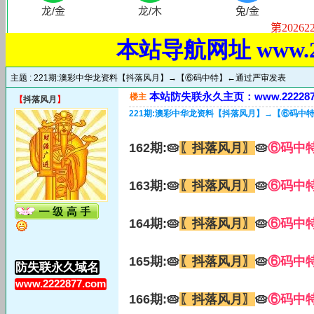
本站导航网址 www.2
主题 :
221期:澳彩中华龙资料【抖落风月】→【⑥码中特】←通过严审发表
本站防失联永久主页：www.2222877
楼主
【
抖落风月
】
221期:澳彩中华龙资料【抖落风月】→【⑥码中
162期:🥧
〖抖落风月〗
🥧
⑥码中
163期:🥧
〖抖落风月〗
🥧
⑥码中
164期:🥧
〖抖落风月〗
🥧
⑥码中
165期:🥧
〖抖落风月〗
🥧
⑥码中
防失联永久域名
www.2222877.com
166期:🥧
〖抖落风月〗
🥧
⑥码中