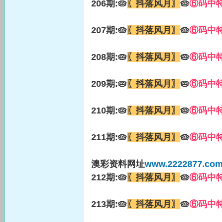
206期:🥧
〖抖落风月〗
🥧
⑥码中
207期:🥧
〖抖落风月〗
🥧
⑥码中
208期:🥧
〖抖落风月〗
🥧
⑥码中
209期:🥧
〖抖落风月〗
🥧
⑥码中
210期:🥧
〖抖落风月〗
🥧
⑥码中
211期:🥧
〖抖落风月〗
🥧
⑥码中
澳彩资料网址
www.2222877.co
212期:🥧
〖抖落风月〗
🥧
⑥码中
213期:🥧
〖抖落风月〗
🥧
⑥码中