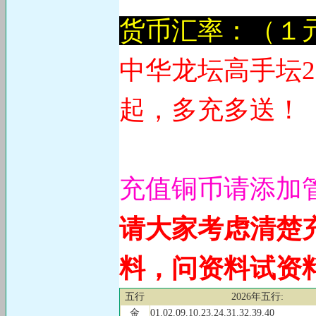
货币汇率：（１元
中华龙坛高手坛2
起，多充多送！
充值铜币请添加管理
请大家考虑清楚
料，问资料试资
五行
2026年五行:
金
01.02.09.10.23.24.31.32.39.40